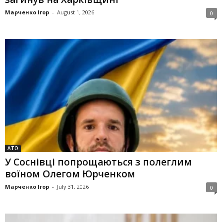
Марченко Ігор
-
August 1, 2026
0
АТО
У Соснівці попрощаються з полеглим
воїном Олегом Юрченком
Марченко Ігор
-
July 31, 2026
0