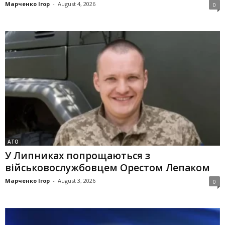
Марченко Ігор
-
August 4, 2026
0
АТО
У Липниках попрощаються з
військовослужбовцем Орестом Лепаком
Марченко Ігор
-
August 3, 2026
0