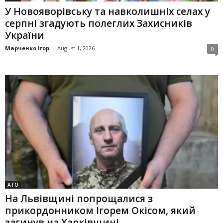
У Новояворівську та навколишніх селах у
серпні згадують полеглих Захисників
України
Марченко Ігор
-
August 1, 2026
0
АТО
На Львівщині попрощалися з
прикордонником Ігорем Окісом, який
загинув на Харківщині