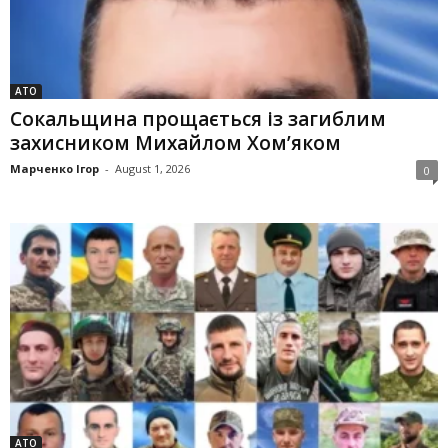
АТО
Сокальщина прощається із загиблим
захисником Михайлом Хом’яком
Марченко Ігор
-
August 1, 2026
0
АТО