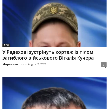
АТО
У Радехові зустрінуть кортеж із тілом
загиблого військового Віталія Кучера
Марченко Ігор
-
August 2, 2026
0