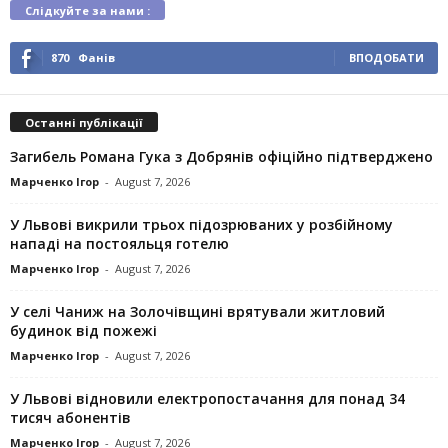
Слідкуйте за нами :
870
Фанів
ВПОДОБАТИ
Останні публікації
Загибель Романа Гука з Добрянів офіційно підтверджено
Марченко Ігор
-
August 7, 2026
У Львові викрили трьох підозрюваних у розбійному
нападі на постояльця готелю
Марченко Ігор
-
August 7, 2026
У селі Чаниж на Золочівщині врятували житловий
будинок від пожежі
Марченко Ігор
-
August 7, 2026
У Львові відновили електропостачання для понад 34
тисяч абонентів
Марченко Ігор
-
August 7, 2026