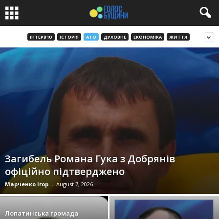
ІНТЕРВ'Ю
ІСТОРІЯ
АТО
ДУХОВНЕ
ЕКОНОМІКА
ЖИТТЯ
Загибель Романа Гука з Добрянів
офіційно підтверджено
Марченко Ігор
-
August 7, 2026
Лопатинська громада