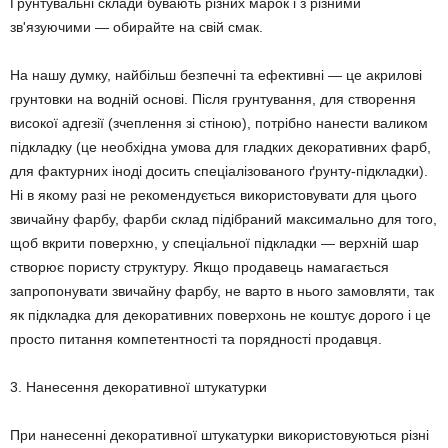
Грунтувальні склади бувають різних марок і з різними
зв'язуючими — обирайте на свій смак.
На нашу думку, найбільш безпечні та ефективні — це акрилові
грунтовки на водній основі. Після грунтування, для створення
високої адгезії (зчеплення зі стіною), потрібно нанести валиком
підкладку (це необхідна умова для гладких декоративних фарб,
для фактурних іноді досить спеціалізованого ґрунту-підкладки).
Ні в якому разі не рекомендується використовувати для цього
звичайну фарбу, фарби склад підібраний максимально для того,
щоб вкрити поверхню, у спеціальної підкладки — верхній шар
створює пористу структуру. Якщо продавець намагається
запропонувати звичайну фарбу, не варто в нього замовляти, так
як підкладка для декоративних поверхонь не коштує дорого і це
просто питання компетентності та порядності продавця.
3. Нанесення декоративної штукатурки
При нанесенні декоративної штукатурки використовуються різні