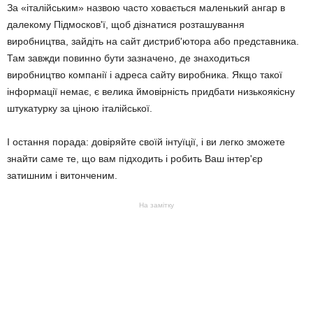
За «італійським» назвою часто ховається маленький ангар в
далекому Підмосков'ї, щоб дізнатися розташування
виробництва, зайдіть на сайт дистриб'ютора або представника.
Там завжди повинно бути зазначено, де знаходиться
виробництво компанії і адреса сайту виробника. Якщо такої
інформації немає, є велика ймовірність придбати низькоякісну
штукатурку за ціною італійської.
І остання порада: довіряйте своїй інтуїції, і ви легко зможете
знайти саме те, що вам підходить і робить Ваш інтер'єр
затишним і витонченим.
На замітку