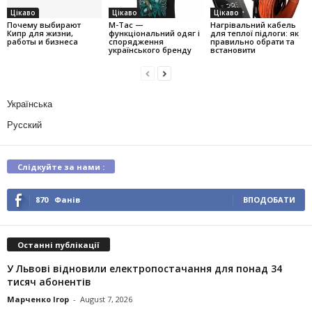
Цікаво
Цікаво
Цікаво
Почему выбирают
M-Tac —
Нагрівальний кабель
Кипр для жизни,
функціональний одяг і
для теплої підлоги: як
работы и бизнеса
спорядження
правильно обрати та
українського бренду
встановити
Українська
Русский
Слідкуйте за нами :
870
Фанів
ВПОДОБАТИ
Останні публікації
У Львові відновили електропостачання для понад 34
тисяч абонентів
Марченко Ігор
-
August 7, 2026