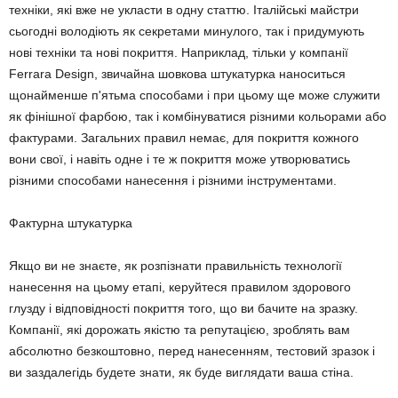
техніки, які вже не укласти в одну статтю. Італійські майстри
сьогодні володіють як секретами минулого, так і придумують
нові техніки та нові покриття. Наприклад, тільки у компанії
Ferrara Design, звичайна шовкова штукатурка наноситься
щонайменше п'ятьма способами і при цьому ще може служити
як фінішної фарбою, так і комбінуватися різними кольорами або
фактурами. Загальних правил немає, для покриття кожного
вони свої, і навіть одне і те ж покриття може утворюватись
різними способами нанесення і різними інструментами.
Фактурна штукатурка
Якщо ви не знаєте, як розпізнати правильність технології
нанесення на цьому етапі, керуйтеся правилом здорового
глузду і відповідності покриття того, що ви бачите на зразку.
Компанії, які дорожать якістю та репутацією, зроблять вам
абсолютно безкоштовно, перед нанесенням, тестовий зразок і
ви заздалегідь будете знати, як буде виглядати ваша стіна.