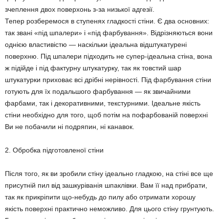
зчеплення двох поверхонь з-за низької адгезії.
Тепер розберемося в ступенях гладкості стіни. Є два основних:
так звані «під шпалери» і «під фарбування». Відрізняються вони
однією властивістю — наскільки ідеальна відштукатурені
поверхню. Під шпалери підходить не супер-ідеальна стіна, вона
ж підійде і під фактурну штукатурку, так як товстий шар
штукатурки приховає всі дрібні нерівності. Під фарбування стіни
готують для їх подальшого фарбування — як звичайними
фарбами, так і декоративними, текстурними. Ідеальне якість
стіни необхідно для того, щоб потім на пофарбованій поверхні
Ви не побачили ні подряпин, ні канавок.
2. Обробка підготовленої стіни
Після того, як ви зробили стіну ідеально гладкою, на стіні все ще
присутній пил від зашкуріванія шпаклівки. Вам її над прибрати,
так як прикріпити що-небудь до пилу або отримати хорошу
якість поверхні практично неможливо. Для цього стіну грунтують.