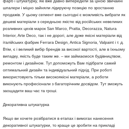
фарб і штукатурку, які вже давно випередили за ціною звичайні
шпалери і міцно зайняли лідируючу позицію по зростанню
продажів. У цьому сегмент вже сьогодні є можливість вибрати як
дешеві матеріали з середньою якістю від російських невеликих
розливних цехів марок San Marco, Pratta, Decorazza, Natura
Interior, Arte Deco, так і не дорогі, але дуже якісні матеріали від
італійських фабрик Ferrara Design, Antica Signoria, Valpaint і т. д.
Втім, є і великий вибір брендів за високої вартості, але в їхньому
випадку, якість буде таким же. – ми займаємося будівництвом,
ремонтом і дизайном. Тут допоможуть Вам підібрати самий
оптимальний дизайн та індивідуальний підхід. При роботі
використовують тільки високоякісні матеріали, а роботи
виконують професіонали з багаторічним досвідом. Тут зможуть
заощадити ваш час та гроші.
Декоративна штукатурка
Якщо ви хочете розібратися в етапах і вимогах нанесення
декоративної штукатурки, то краще це зробити на прикладі