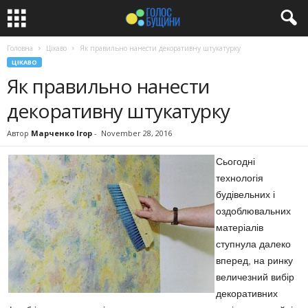
Головна
Цікаво
Як правильно нанести декоративну штукатурку
ЦІКАВО
Як правильно нанести
декоративну штукатурку
Автор
Марченко Ігор
-
November 28, 2016
Сьогодні
технологія
будівельних і
оздоблювальних
матеріалів
ступнула далеко
вперед, на ринку
величезний вибір
декоративних