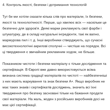
4. Контроль якості, безпеки і дотримання технологій
Тут би ми хотіли сказати кілька слів про матеріали, їх безпеки,
якості та технологічності. Перше, що хвилює всіх — наскільки це
безпечно для здоров'я. Деякі марки рекламують свої фарби і
штукатурку, де в складі натуральні інгредієнти, такі як вапно,
мармурова пил і т. д. Інші виробники стверджують, що сучасні
високотехнологічні акрилові сполучні — чистіше на порядок. Всі
ці твердження є звичайним рекламним ходом, не більше.
Показником чистоти і безпеки матеріалу є тільки дослідження та
сертифікація. В Європі вже давно використовується всіма
визнана система градації матеріалів по чистоті — найбезпечніші
з них мають маркування та знак безпеки А+. Якщо виробник не
має таких знаків і сертифікатів досліджень, значить всі їхні
твердження про безпеку засновані тільки на бажання продати
свої матеріали. На жаль, жоден з російських виробників досі не
має цієї сертифікації.