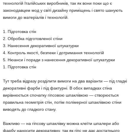
технологій Італійських виробників, так як вони поки що є
законодавцем мод у світі дизайну приміщень і свято шанують
вимоги до матеріалів і технологій.
1. Підготовка стін
2. Обробка підготовленої стіни
3. Нанесення декоративної штукатурки
4. Контроль якості, безпеки і дотримання технологій
5. Нюанси і поради з нанесення декоративної штукатурки
1. Підготовка стін
Тут треба відразу розділити вимоги на два варіанти — під гладкі
декоративні фарби і під фактурні. В обох випадках стіна
вирівнюється спочатку гіпсовою шпаклівкою — створюється
правильна геометрія стін, потім полімерної шпаклівкою стіни
виводять до гладкого стану.
Важливо — на гіпсову шпаклівку можна клеїти шпалери або
фарбу наносити декоративну, так як гіпс не дає достатнього