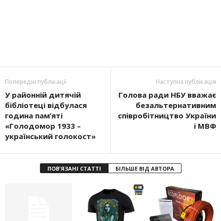
Попередні публікації
Наступна публікація
У районній дитячій
Голова ради НБУ вважає
бібліотеці відбулася
безальтернативним
година пам’яті
співробітництво України
«Голодомор 1933 –
і МВФ
український голокост»
ПОВ'ЯЗАНІ СТАТТІ
БІЛЬШЕ ВІД АВТОРА