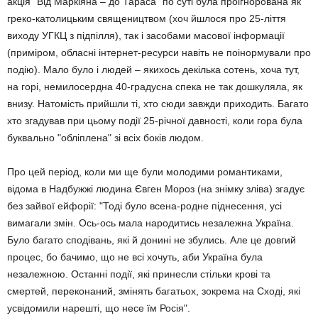
акція "Від Маркіяна – до Тараса" по суті була проігнорована як
греко-католицьким священицтвом (хоч йшлося про 25-ліття
виходу УГКЦ з підпілля), так і засобами масової інформації
(приміром, обласні інтернет-ресурси навіть не поінормували про
подію). Мало було і людей – якихось декілька сотень, хоча тут,
на горі, немилосердна 40-градусна спека не так дошкуляла, як
внизу. Натомість прийшли ті, хто сюди завжди приходить. Багато
хто згадував при цьому події 25-річної давності, коли гора була
буквально "обліплена" зі всіх боків людом.
Про цей період, коли ми ще були молодими романтиками,
відома в Надбужжі людина Євген Мороз (на знімку зліва) згадує
без зайвої ейфорії: "Тоді було всена-родне піднесення, усі
вимагали змін. Ось-ось мала народитись незалежна Україна.
Було багато сподівань, які й донині не збулись. Але це довгий
процес, бо бачимо, що не всі хочуть, аби Україна була
незалежною. Останні події, які принесли стільки крові та
смертей, переконаний, змінять багатьох, зокрема на Сході, які
усвідомили нарешті, що несе їм Росія".