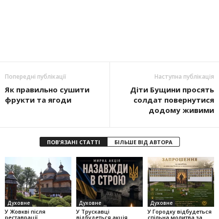
Попередні публікації
Наступна публікація
Як правильно сушити
Діти Бущини просять
фрукти та ягоди
солдат повернутися
додому живими
ПОВ'ЯЗАНІ СТАТТІ
БІЛЬШЕ ВІД АВТОРА
Духовне
Духовне
Духовне
У Жовкві після
У Трускавці
У Городку відбудеться
реставрації
відбудеться акція
спільна молитва за