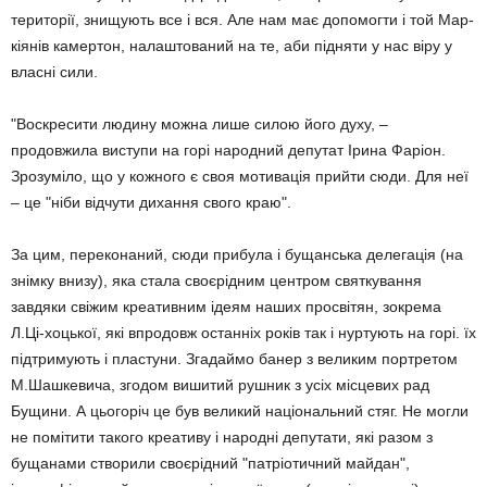
території, знищують все і вся. Але нам має допомогти і той Мар-
кіянів камертон, налаштований на те, аби підняти у нас віру у
власні сили.
"Воскресити людину можна лише силою його духу, –
продовжила виступи на горі народний депутат Ірина Фаріон.
Зрозуміло, що у кожного є своя мотивація прийти сюди. Для неї
– це "ніби відчути дихання свого краю".
За цим, переконаний, сюди прибула і бущанська делегація (на
знімку внизу), яка стала своєрідним центром святкування
завдяки свіжим креативним ідеям наших просвітян, зокрема
Л.Ці-хоцької, які впродовж останніх років так і нуртують на горі. їх
підтримують і пластуни. Згадаймо банер з великим портретом
М.Шашкевича, згодом вишитий рушник з усіх місцевих рад
Бущини. А цьогоріч це був великий національний стяг. Не могли
не помітити такого креативу і народні депутати, які разом з
бущанами створили своєрідний "патріотичний майдан",