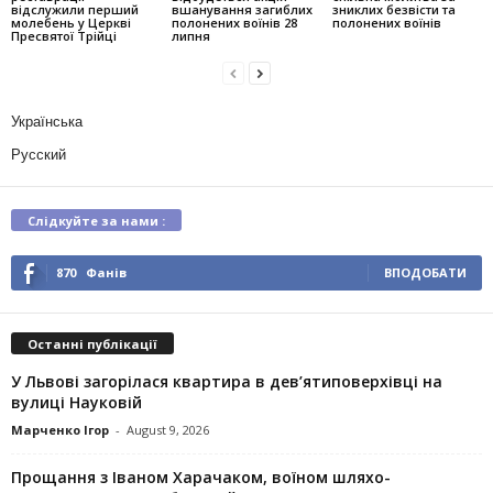
відслужили перший
вшанування загиблих
зниклих безвісти та
молебень у Церкві
полонених воїнів 28
полонених воїнів
Пресвятої Трійці
липня
Українська
Русский
Слідкуйте за нами :
870
Фанів
ВПОДОБАТИ
Останні публікації
У Львові загорілася квартира в дев’ятиповерхівці на
вулиці Науковій
Марченко Ігор
-
August 9, 2026
Прощання з Іваном Харачаком, воїном шляхо-