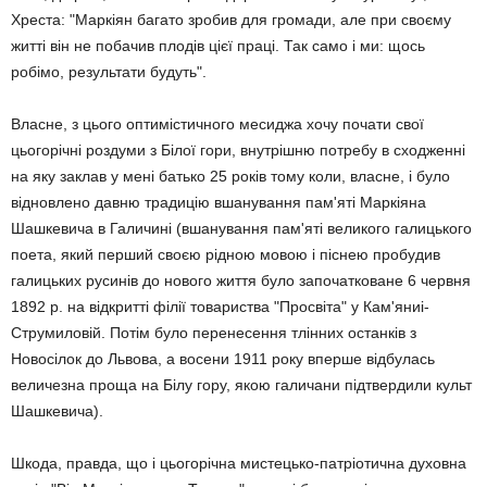
Хреста: "Маркіян багато зробив для громади, але при своєму
житті він не побачив плодів цієї праці. Так само і ми: щось
робімо, результати будуть".
Власне, з цього оптимістичного месиджа хочу почати свої
цьогорічні роздуми з Білої гори, внутрішню потребу в сходженні
на яку заклав у мені батько 25 років тому коли, власне, і було
відновлено давню традицію вшанування пам'яті Маркіяна
Шашкевича в Галичині (вшанування пам'яті великого галицького
поета, який перший своєю рідною мовою і піснею пробудив
галицьких русинів до нового життя було започатковане 6 червня
1892 р. на відкритті філії товариства "Просвіта" у Кам'яниі-
Струмиловій. Потім було перенесення тлінних останків з
Новосілок до Львова, а восени 1911 року вперше відбулась
величезна проща на Білу гору, якою галичани підтвердили культ
Шашкевича).
Шкода, правда, що і цьогорічна мистецько-патріотична духовна