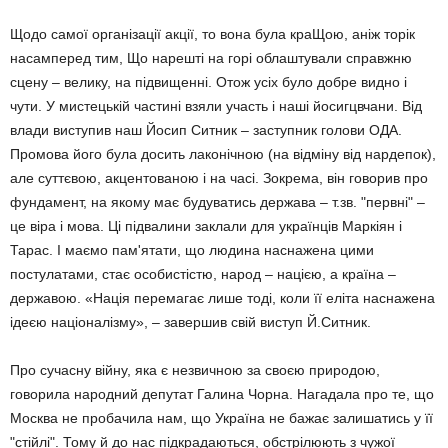
Щодо самої організації акції, то вона була краЩою, аніж торік
насамперед тим, Що нарешті на горі облаштували справжню
сцену – велику, на підвищенні. Отож усіх було добре видно і
чути. У мистецькій частині взяли участь і наші йосигцвчани. Від
влади виступив наш Йосип Ситник – заступник голови ОДА.
Промова його була досить лаконічною (на відміну від нардепок),
але суттєвою, акцентованою і на часі. Зокрема, він говорив про
фундамент, на якому має будуватись держава – т.зв. "первні" –
це віра і мова. Ці підвалини заклали для українців Маркіян і
Тарас. І маємо пам'ятати, що людина наснажена цими
постулатами, стає особистістю, народ – нацією, а країна –
державою. «Нація перемагає лише тоді, коли її еліта наснажена
ідеєю націоналізму», – завершив свій виступ Й.Ситник.
Про сучасну війну, яка є незвичною за своєю природою,
говорила народний депутат Галина Чорна. Нагадала про те, що
Москва не пробачила нам, що Україна не бажає залишатись у її
"стійлі". Тому й до нас підкрадаються, обстрілюють з чужої