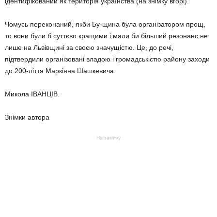
ідентифікований як територія українства (на знімку вгорі).
Чомусь переконаний, якби Бу-щина була організатором прощ,
то вони були б суттєво кращими і мали би більший резонанс не
лише на Львівщині за своєю значущістю. Це, до речі,
підтвердили організовані владою і громадськістю району заходи
до 200-ліття Маркіяна Шашкевича.
Микола ІВАНЦІВ.
Знімки автора
На замітку