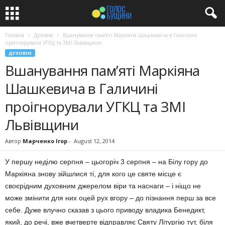
Головна
Духовне
Вшанування пам’яті Маркіяна Шашкевича в Галичині
проігнорували УГКЦ та ЗМІ Львівщини
ДУХОВНЕ
Вшанування пам’яті Маркіяна
Шашкевича в Галичині
проігнорували УГКЦ та ЗМІ
Львівщини
Автор
Марченко Ігор
-
August 12, 2014
У першу неділю серпня – цьогоріч 3 серпня – на Білу гору до
Маркіяна знову зійшлися ті, для кого це святе місце є
своєрідним духовним джерелом віри та наснаги – і ніщо не
може змінити для них оцей рух вгору – до пізнання перш за все
себе. Дуже влучно сказав з цього приводу владика Бенедикт,
який, до речі, вже вчетверте відправляє Святу Літургію тут, біля