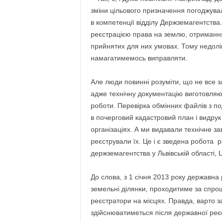
зміни цільового призначення погоджувала
в компетенції відділу Держземагентства.
реєстрацією права на землю, отримання
прийнятих для них умовах. Тому недолік
намагатимемось виправляти.
Але люди повинні розуміти, що не все з
адже технічну документацію виготовляють
роботи. Перевірка обмінних файлів з п
в почерговий кадастровий план і видрук
організаціях. А ми видавали технічне з
реєстрували їх. Це і є зведена робота р
держземагентства у Львівській області,
До слова, з 1 січня 2013 року державн
земельні ділянки, проходитиме за спро
реєстратори на місцях. Правда, варто з
здійснюватиметься після державної реє