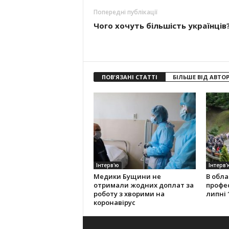
Попередні публікації
Чого хочуть більшість українців
ПОВ'ЯЗАНІ СТАТТІ
БІЛЬШЕ ВІД АВТО
Інтерв'ю
Інтерв'
Медики Бущини не
В обла
отримали жодних доплат за
профес
роботу з хворими на
липні 
коронавірус