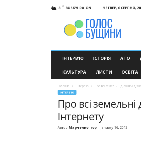
C
BUSKYI RAION
ЧЕТВЕР, 6 СЕРПНЯ, 20
3
Голос
Бущини
ІНТЕРВ’Ю
ІСТОРІЯ
АТО
КУЛЬТУРА
ЛИСТИ
ОСВІТА
Головна
Інтерв'ю
Про всі земельні ділянки дізн
ІНТЕРВ'Ю
Про всі земельні 
Інтернету
Автор
Марченко Ігор
-
January 16, 2013