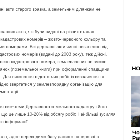
ні акти старого зразка, а земельним ділянкам не
авних актів, які були видані на різних етапах
кадастрових номерів – жовто-червоного кольору та
ими номерами. Всі державні акти чинні незалежно від
астрових номерів (видані до 2003 року), теж дійсні.
воєно кадастрового номера, землевласник не зможе
ілянок (поземельної книги) при оформленні спадщини,
е. Для виконання підготовчих робіт із визначення та
дно звертатися у землевпорядну організацію для
ментації.
ня сис¬теми Державного земельного кадастру і його
 що це лише 10-20% від обсягу робіт. Найбільші зусилля
ію інформації.
ло, адже переводимо базу даних з паперової в