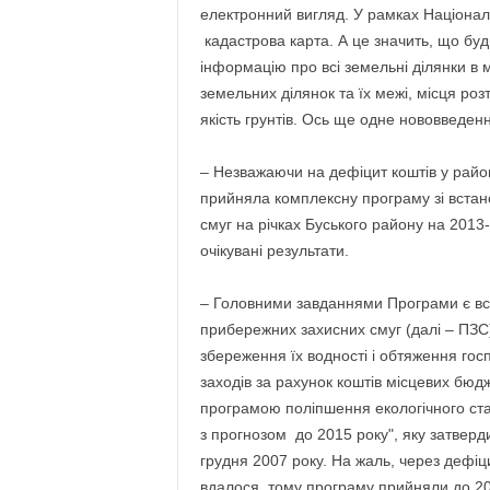
електронний вигляд. У рамках Націонал
кадастрова карта. А це значить, що буд
інформацію про всі земельні ділянки в м
земельних ділянок та їх межі, місця ро
якість грунтів. Ось ще одне нововведенн
– Незважаючи на дефіцит коштів у райо
прийняла комплексну програму зі встан
смуг на річках Буського району на 2013-
очікувані результати.
– Головними завданнями Програми є вс
прибережних захисних смуг (далі – ПЗС)
збереження їх водності і обтяження гос
заходів за рахунок коштів місцевих бю
програмою поліпшення екологічного стан
з прогнозом до 2015 року", яку затверд
грудня 2007 року. На жаль, через дефіци
вдалося, тому програму прийняли до 202