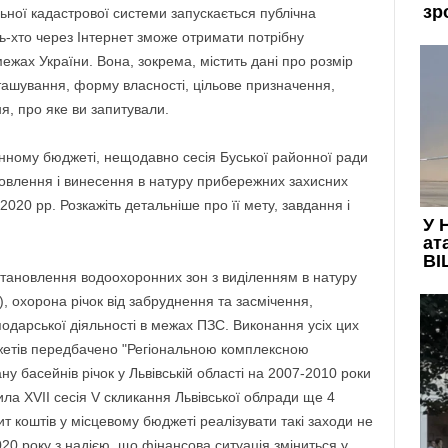
ьної кадастрової системи запускається публічна
ь-хто через Інтернет зможе отримати потрібну
ежах України. Вона, зокрема, містить дані про розмір
зташування, форму власності, цільове призначення,
я, про яке ви запитували.
нному бюджеті, нещодавно сесія Буської районної ради
овлення і винесення в натуру прибережних захисних
2020 рр. Розкажіть детальніше про її мету, завдання і
тановлення водоохоронних зон з виділенням в натуру
, охорона річок від забруднення та засмічення,
подарської діяльності в межах ПЗС. Виконання усіх цих
джетів передбачено "Регіональною комплексною
у басейнів річок у Львівській області на 2007-2010 роки
ила ХVІІ сесія V скликання Львівської облради ще 4
т коштів у місцевому бюджеті реалізувати такі заходи не
0 року з надією, що фінансова ситуація зміниться у