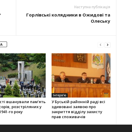
Наступна публікація
?
Горлівські колядники в Ожидові та
Олеську
РА
ю
Інтерв'ю
сті вшанували пам’ять
У Буській районній раді всі
орів, розстріляних у
здивовані заявою про
1941-го року
закриття відділу захисту
прав споживачів