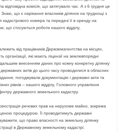
 відповідна комісія, що затягувало час. А з 6 грудня це
 Знаю, що є нарікання власників ділянок на труднощі з
 кадастрового номера та передачі її в оренду на
и, що стосуються роботи нашого відділу,
алежить від працівників Держземагентства на місцях,
 організації, які мають ліцензії на землевпорядні
одальшим внесенням даних про кожну конкретну ділянку
 державних актів до цього часу проводилися в обласних
авдання, погоджували документацію і державні акти та
ізних рівнів – нашого відділу, Головного управління
 Центру державного земельного кадастру.
а реєстрація речових прав на нерухоме майно, зокрема
щеною процедурою. Її проводитимуть державні
ауважити, що право власності на земельну ділянку
страції в Державному земельному кадастрі.