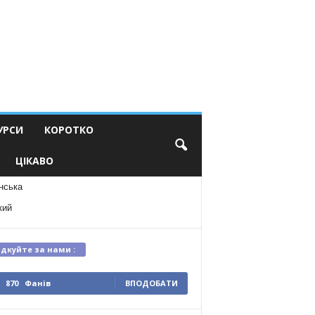
УРСИ
КОРОТКО
ЦІКАВО
нська
кий
ідкуйте за нами :
870
Фанів
ВПОДОБАТИ