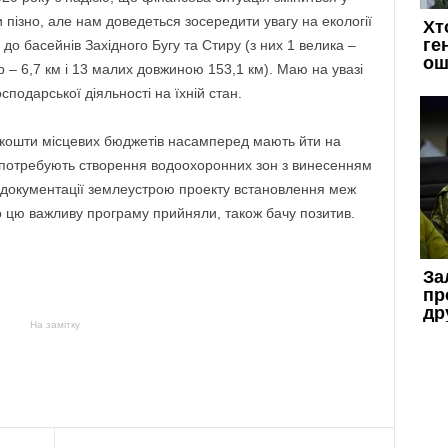
 пізно, але нам доведеться зосередити увагу на екології
я до басейнів Західного Бугу та Стиру (з них 1 велика –
р – 6,7 км і 13 малих довжиною 153,1 км). Маю на увазі
осподарської діяльності на їхній стан.
кошти місцевих бюджетів насамперед мають йти на
 потребують створення водоохоронних зон з винесенням
ї документації землеустрою проекту встановлення меж
о цю важливу програму прийняли, також бачу позитив.
На замітку