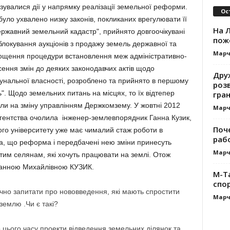
зувалися дії у напрямку реалізації земельної реформи.
Ос
уло ухвалено низку законів, покликаних врегулювати її
На Л
ержавний земельний кадастр", прийнято довгоочікувані
пож
локування аукціонів з продажу земель державної та
Марч
рощення процедури встановлення меж адміністративно-
сення змін до деяких законодавчих актів щодо
Дру
унальної власності, розроблено та прийнято в першому
роз
". Щодо земельних питань на місцях, то їх відтепер
гра
ли на зміну управлінням Держкомзему. У жовтні 2012
Марч
гентства очолила інженер-землевпорядник Ганна Кузик,
Поч
ного університету уже має чималий стаж роботи в
раб
а, що реформа і передбачені нею зміни принесуть
Марч
тим селянам, які хочуть працювати на землі. Отож
Ганною Михайлівною КУЗИК.
M-T
спо
ечно запитати про нововведення, які мають спростити
Марч
землю .Чи є такі?
до цього часу проекти відведення земельних ділянок та