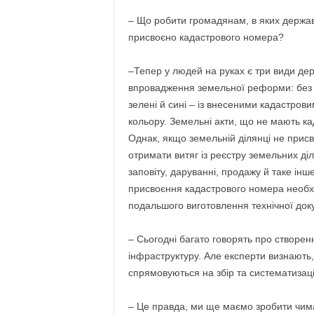
– Що робити громадянам, в яких держав
присвоєно кадастрового номера?
–Тепер у людей на руках є три види держ
впровадження земельної реформи: без 
зелені й сині – із внесеними кадастров
кольору. Земельні акти, що не мають кад
Однак, якщо земельній ділянці не прис
отримати витяг із реєстру земельних д
заповіту, даруванні, продажу й таке інш
присвоєння кадастрового номера необхі
подальшого виготовлення технічної доку
– Сьогодні багато говорять про створен
інфраструктуру. Але експерти визнають,
спрямовуються на збір та систематизац
– Це правда, ми ще маємо зробити чима