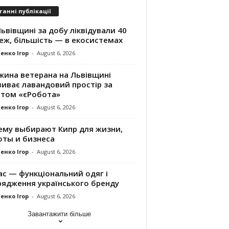
танні публікації
ьвівщині за добу ліквідували 40
еж, більшість — в екосистемах
енко Ігор
-
August 6, 2026
жина ветерана на Львівщині
виває лавандовий простір за
нтом «єРобота»
енко Ігор
-
August 6, 2026
ему выбирают Кипр для жизни,
оты и бизнеса
енко Ігор
-
August 6, 2026
ac — функціональний одяг і
рядження українського бренду
енко Ігор
-
August 6, 2026
Завантажити більше