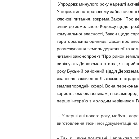
Упродовж минулого року нарешті активі
У нормативно-правовому забезпеченні б
ключові питання, зокрема Закон "Про д
зміни до земельного Кодексу щодо розб
комунальної власності, Закон щодо сп
територіальних одиниць, Закон про вне
розмежування земель державної та ком
читанні законопроект "Про ринок земель
вирішують Держземагентства, які прийш
року Буський районний відділ Держзема
яка після закінчення Львівського аграр
землевпорядній сфері. Вона переконан
користь землевласникам, і насамперед 
перше інтерв’ю з молодим керівником 
– У перші дні нового року, мабуть, дор
виготовлення технічної документації на 
– Так, є, і дуже позитивні. Наприклад, 