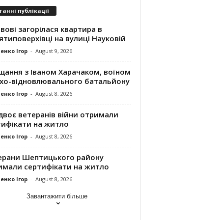
танні публікації
вові загорілася квартира в
ятиповерхівці на вулиці Науковій
енко Ігор
-
August 9, 2026
щання з Іваном Харачаком, воїном
хо-відновлювального батальйону
енко Ігор
-
August 8, 2026
двоє ветеранів війни отримали
тифікати на житло
енко Ігор
-
August 8, 2026
ерани Шептицького району
имали сертифікати на житло
енко Ігор
-
August 8, 2026
Завантажити більше