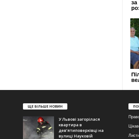
ЩЕ БІЛЬШЕ НОВИН
ПО
Прав
У Львові загорілася
квартира в
Цікав
дев’ятиповерхівці на
вулиці Науковій
Лист