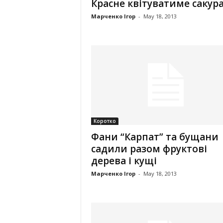
Красне квітуватиме сакур
Марченко Ігор
-
May 18, 2013
Коротко
Фани “Карпат” та бущани
садили разом фруктові
дерева і кущі
Марченко Ігор
-
May 18, 2013