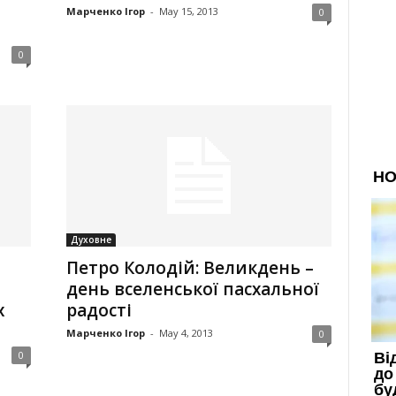
Марченко Ігор
-
May 15, 2013
0
0
Духовне
Петро Колодій: Великдень –
день вселенської пасхальної
х
радості
Марченко Ігор
-
May 4, 2013
0
0