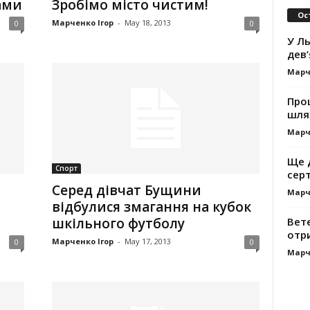
ами
Зробімо місто чистим!
Ос
Марченко Ігор
-
May 18, 2013
0
0
У Ль
дев’
Марч
Про
шля
Марч
Ще 
Спорт
сер
Серед дівчат Бущини
Марч
відбулися змагання на кубок
Вет
шкільного футболу
отр
Марченко Ігор
-
May 17, 2013
0
0
Марч