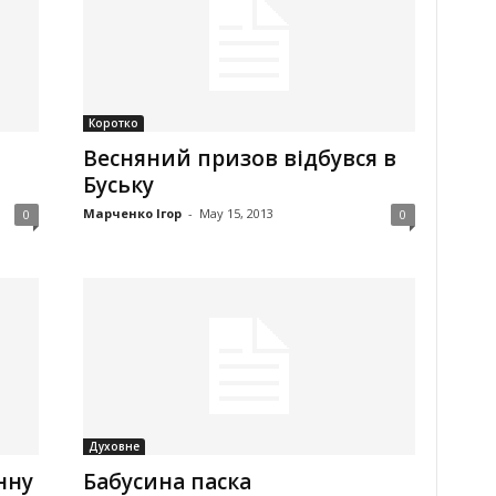
Коротко
Весняний призов відбувся в
Буську
Марченко Ігор
-
May 15, 2013
0
0
Духовне
нну
Бабусина паска