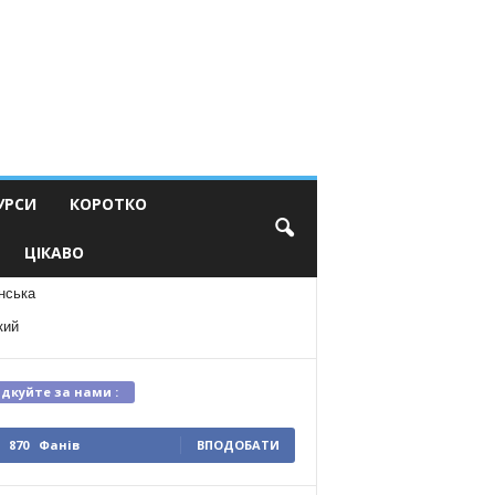
УРСИ
КОРОТКО
ЦІКАВО
нська
кий
ідкуйте за нами :
870
Фанів
ВПОДОБАТИ