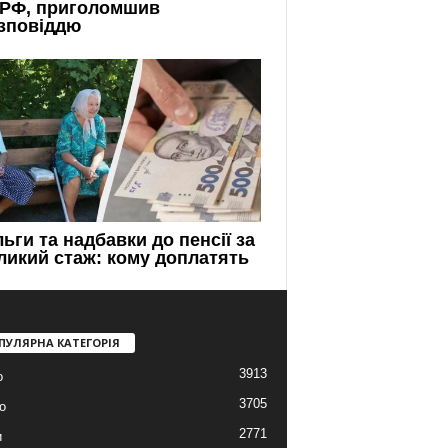
ПУЛЯРНА КАТЕГОРІЯ
3913
о
3705
о
2771
и